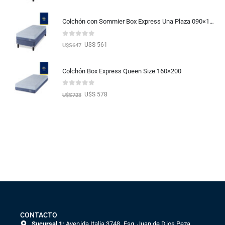
Colchón con Sommier Box Express Una Plaza 090×190
0
out of 5
U$S 561
U$S
647
Colchón Box Express Queen Size 160×200
0
out of 5
U$S 578
U$S
723
CONTACTO
Sucursal 1:
Avenida Italia 3748, Esq. Juan de Dios Peza