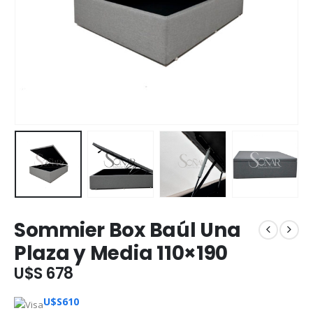
Sommier Box Baúl Una
Plaza y Media 110×190
U$S 678
U$S
610