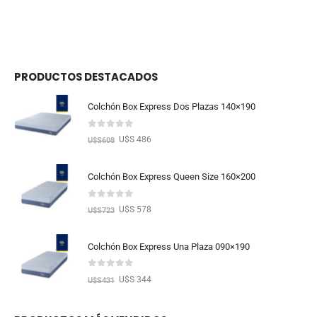
PRODUCTOS DESTACADOS
Colchón Box Express Dos Plazas 140×190
0
out of 5
U$S 486
U$S
608
Colchón Box Express Queen Size 160×200
0
out of 5
U$S 578
U$S
723
Colchón Box Express Una Plaza 090×190
0
out of 5
U$S 344
U$S
431