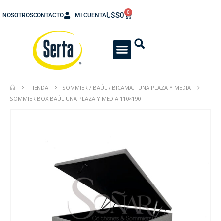
0
U$S
0
NOSOTROS
CONTACTO
MI CUENTA
TIENDA
SOMMIER / BAÚL / BICAMA
,
UNA PLAZA Y MEDIA
SOMMIER BOX BAÚL UNA PLAZA Y MEDIA 110×190