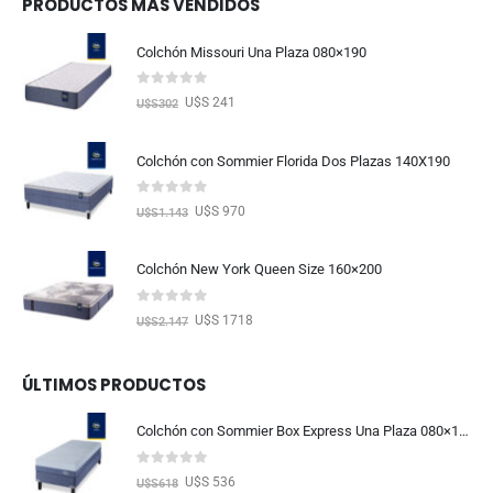
PRODUCTOS MÁS VENDIDOS
Colchón Missouri Una Plaza 080×190
0
out of 5
U$S 241
U$S
302
Colchón con Sommier Florida Dos Plazas 140X190
0
out of 5
U$S 970
U$S
1.143
Colchón New York Queen Size 160×200
0
out of 5
U$S 1718
U$S
2.147
ÚLTIMOS PRODUCTOS
Colchón con Sommier Box Express Una Plaza 080×190
0
out of 5
U$S 536
U$S
618