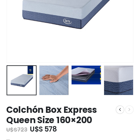
Colchón Box Express
Queen Size 160×200
U$S 578
U$S
723