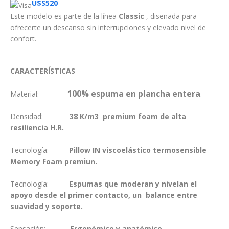
U$S
520
Este modelo es parte de la línea
Classic
, diseñada para
ofrecerte un descanso sin interrupciones y elevado nivel de
confort.
CARACTERÍSTICAS
100% espuma en plancha entera
Material:
.
Densidad:
38 K/m3 premium foam de alta
resiliencia H.R.
Tecnología:
Pillow IN viscoelástico termosensible
Memory Foam premiun.
Tecnología:
E
spumas que moderan y nivelan el
apoyo desde el primer contacto, un balance entre
suavidad y soporte.
Sensación:
Ergonómico y anatómico.