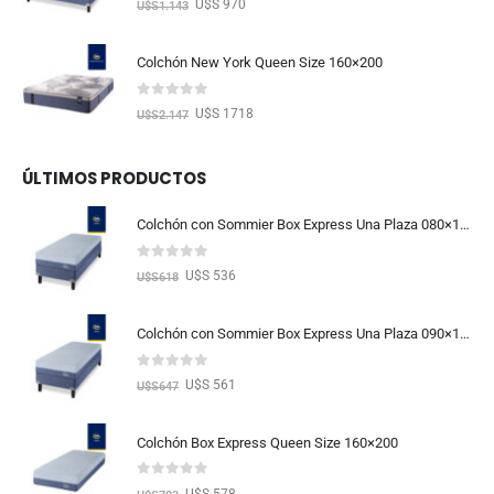
U$S 970
U$S
1.143
Colchón New York Queen Size 160×200
0
out of 5
U$S 1718
U$S
2.147
ÚLTIMOS PRODUCTOS
Colchón con Sommier Box Express Una Plaza 080×190
0
out of 5
U$S 536
U$S
618
Colchón con Sommier Box Express Una Plaza 090×190
0
out of 5
U$S 561
U$S
647
Colchón Box Express Queen Size 160×200
0
out of 5
U$S 578