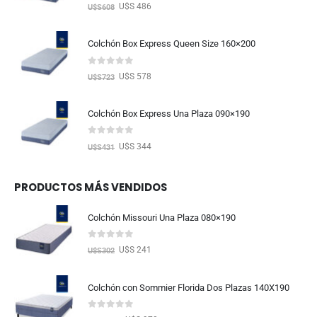
0
out of 5
U$S 486
U$S
608
Colchón Box Express Queen Size 160×200
0
out of 5
U$S 578
U$S
723
Colchón Box Express Una Plaza 090×190
0
out of 5
U$S 344
U$S
431
PRODUCTOS MÁS VENDIDOS
Colchón Missouri Una Plaza 080×190
0
out of 5
U$S 241
U$S
302
Colchón con Sommier Florida Dos Plazas 140X190
0
out of 5