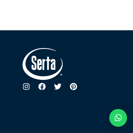
0
out of 5
U$S 578
U$S
723