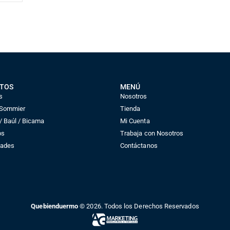
0
out of 5
0
out of 5
U$S 578
U$S 578
U$S
723
U$S
723
TOS
MENÚ
s
Nosotros
 Sommier
Tienda
 Baúl / Bicama
Mi Cuenta
os
Trabaja con Nosotros
dades
Contáctanos
Quebienduermo
© 2026. Todos los Derechos Reservados