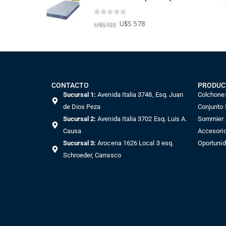
0
out of 5
8
U$S 578
U$S
723
CONTACTO
PRODUC
Sucursal 1:
Avenida Italia 3748, Esq. Juan
Colchone
de Dios Peza
Conjunto
Sucursal 2:
Avenida Italia 3702 Esq. Luis A.
Sommier /
Causa
Accesori
Sucursal 3:
Arocena 1626 Local 3 esq.
Oportuni
Schroeder, Carrasco