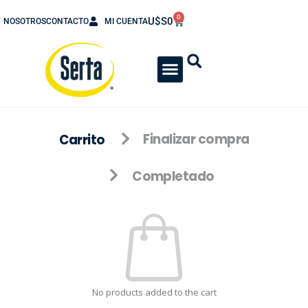
0
U$S
0
NOSOTROS
CONTACTO
MI CUENTA
Carrito
Finalizar compra
Completado
No products added to the cart