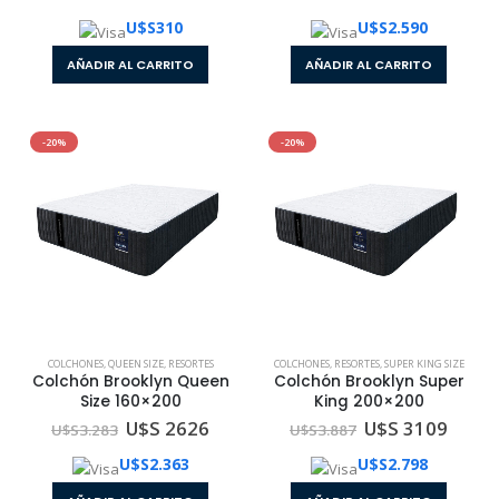
U$S
310
U$S
2.590
AÑADIR AL CARRITO
AÑADIR AL CARRITO
-20%
-20%
COLCHONES
,
QUEEN SIZE
,
RESORTES
COLCHONES
,
RESORTES
,
SUPER KING SIZE
Colchón Brooklyn Queen
Colchón Brooklyn Super
Size 160×200
King 200×200
U$S 2626
U$S 3109
U$S
3.283
U$S
3.887
U$S
2.363
U$S
2.798