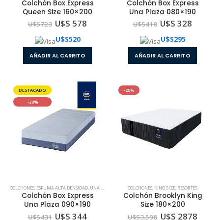
Colchón Box Express
Colchón Box Express
Queen Size 160×200
Una Plaza 080×190
U$S 578
U$S 328
U$S
723
U$S
410
U$S
520
U$S
295
AÑADIR AL CARRITO
AÑADIR AL CARRITO
DESTACADO
-20%
-20%
COLCHONES
,
ESPUMA ALTA DENSIDAD
,
UNA PLAZA
COLCHONES
,
KING SIZE
,
RESORTES
Colchón Box Express
Colchón Brooklyn King
Una Plaza 090×190
Size 180×200
U$S 344
U$S 2878
U$S
431
U$S
3.598