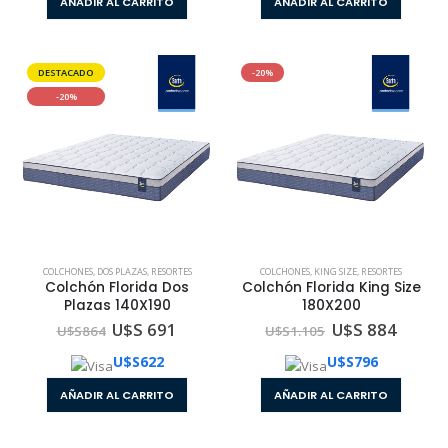
AÑADIR AL CARRITO
AÑADIR AL CARRITO
DESTACADO
-20%
-20%
COLCHONES
,
DOS PLAZAS
,
RESORTES
COLCHONES
,
KING SIZE
,
RESORTES
Colchón Florida Dos
Colchón Florida King Size
Plazas 140X190
180X200
U$S 691
U$S 884
U$S
864
U$S
1.105
U$S
622
U$S
796
AÑADIR AL CARRITO
AÑADIR AL CARRITO