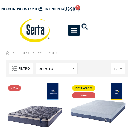
0
U$S
0
NOSOTROS
CONTACTO
MI CUENTA
TIENDA
COLCHONES
FILTRO
-20%
DESTACADO
-20%