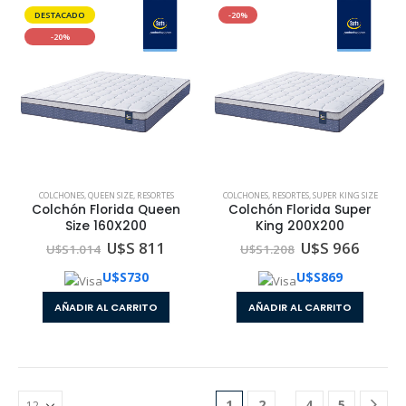
DESTACADO
-20%
-20%
COLCHONES
,
QUEEN SIZE
,
RESORTES
COLCHONES
,
RESORTES
,
SUPER KING SIZE
Colchón Florida Queen
Colchón Florida Super
Size 160X200
King 200X200
U$S 811
U$S 966
U$S
1.014
U$S
1.208
U$S
730
U$S
869
AÑADIR AL CARRITO
AÑADIR AL CARRITO
…
1
2
4
5