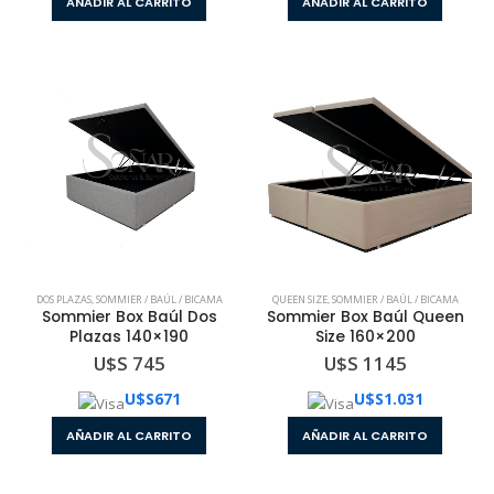
AÑADIR AL CARRITO
AÑADIR AL CARRITO
DOS PLAZAS
,
SOMMIER / BAÚL / BICAMA
QUEEN SIZE
,
SOMMIER / BAÚL / BICAMA
Sommier Box Baúl Dos
Sommier Box Baúl Queen
Plazas 140×190
Size 160×200
U$S 745
U$S 1145
U$S
671
U$S
1.031
AÑADIR AL CARRITO
AÑADIR AL CARRITO