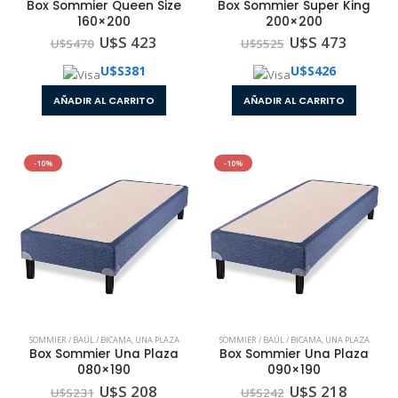
Box Sommier Queen Size
Box Sommier Super King
160×200
200×200
U$S 423
U$S 473
U$S
470
U$S
525
U$S
381
U$S
426
AÑADIR AL CARRITO
AÑADIR AL CARRITO
-10%
-10%
SOMMIER / BAÚL / BICAMA
,
UNA PLAZA
SOMMIER / BAÚL / BICAMA
,
UNA PLAZA
Box Sommier Una Plaza
Box Sommier Una Plaza
080×190
090×190
U$S 208
U$S 218
U$S
231
U$S
242