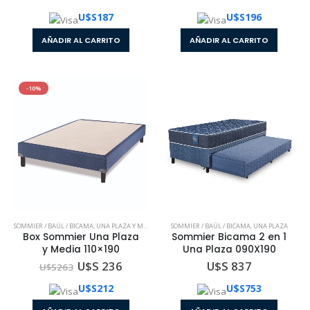
U$S
187
U$S
196
AÑADIR AL CARRITO
AÑADIR AL CARRITO
-10%
SOMMIER / BAÚL / BICAMA
,
UNA PLAZA Y MEDIA
SOMMIER / BAÚL / BICAMA
,
UNA PLAZA
Box Sommier Una Plaza
Sommier Bicama 2 en 1
y Media 110×190
Una Plaza 090X190
U$S 236
U$S 837
U$S
263
U$S
212
U$S
753