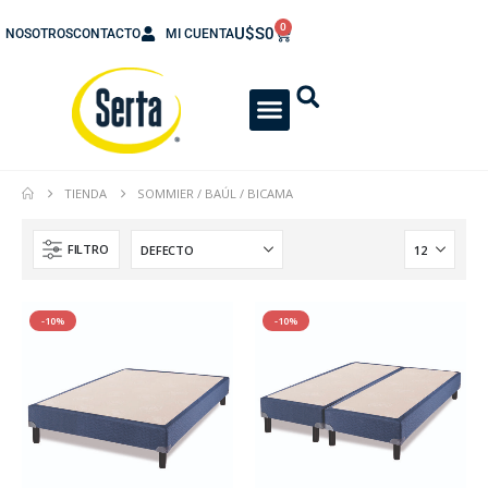
0
U$S
0
NOSOTROS
CONTACTO
MI CUENTA
TIENDA
SOMMIER / BAÚL / BICAMA
FILTRO
-10%
-10%