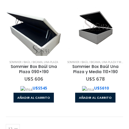
SOMMIER / BAÚL / BICAMA
,
UNA PLAZA
SOMMIER / BAÚL / BICAMA
,
UNA PLAZA Y MEDIA
Sommier Box Baúl Una
Sommier Box Baúl Una
Plaza 090×190
Plaza y Media 110×190
U$S 606
U$S 678
U$S
545
U$S
610
AÑADIR AL CARRITO
AÑADIR AL CARRITO