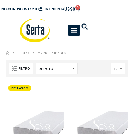
0
U$S
0
NOSOTROS
CONTACTO
MI CUENTA
TIENDA
OPORTUNIDADES
FILTRO
DESTACADO
Colchón con Sommier Box Express Una Plaza 080x190
0
out of 5
0
out of 5
U$S 536
U$S 536
U$S
618
U$S
618