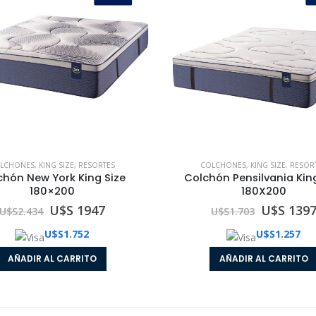
0
out of 5
0
out of 5
U$S 578
U$S 578
U$S
723
U$S
723
LCHONES
,
KING SIZE
,
RESORTES
COLCHONES
,
KING SIZE
,
RESOR
chón New York King Size
Colchón Pensilvania Kin
180×200
180X200
U$S 1947
U$S 139
U$S
2.434
U$S
1.703
U$S
1.752
U$S
1.257
AÑADIR AL CARRITO
AÑADIR AL CARRITO