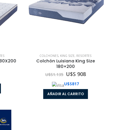
TES
COLCHONES
,
KING SIZE
,
RESORTES
 180X200
Colchón Luisiana King Size
180×200
Colchón con Sommier Box Express Una Plaza 080x190
Colchón con Sommier Box Express Una Plaza 080x190
U$S 908
U$S
1.135
U$S
817
0
out of 5
U$S 536
U$S
618
AÑADIR AL CARRITO
Colchón con Sommier Box Express Una Plaza 090x190
Colchón con Sommier Box Express Una Plaza 090x190
0
out of 5
U$S 561
U$S
647
Colchón Box Express Queen Size 160x200
Colchón Box Express Queen Size 160x200