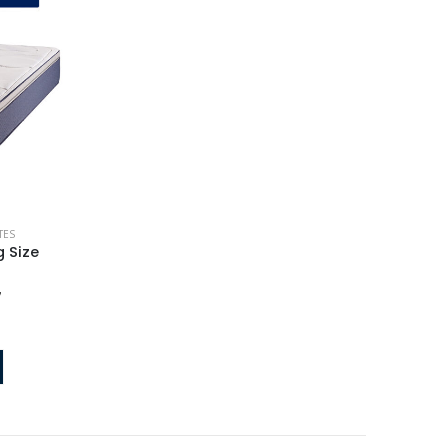
0
out of 5
U$S 578
U$S
723
TES
g Size
7