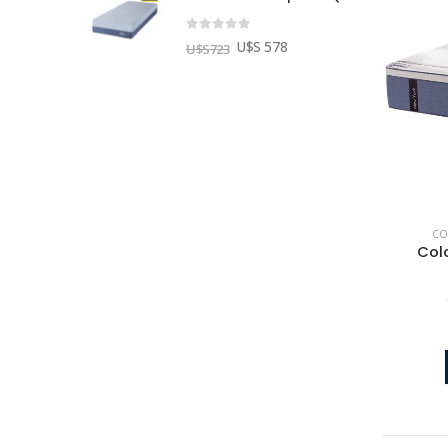
0
out of 5
8
U$S 578
U$S
723
CO
Col