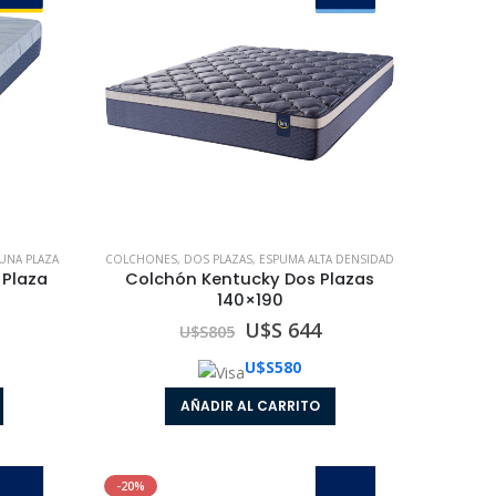
Colchón con Sommier Box Express Una Plaza 090x190
Colchón con Sommier Box Express Una Plaza 090x190
0
out of 5
U$S 561
U$S
647
Colchón Box Express Queen Size 160x200
Colchón Box Express Queen Size 160x200
0
out of 5
U$S 578
U$S
723
UNA PLAZA
COLCHONES
,
DOS PLAZAS
,
ESPUMA ALTA DENSIDAD
 Plaza
Colchón Kentucky Dos Plazas
140×190
U$S 644
U$S
805
U$S
580
AÑADIR AL CARRITO
-20%