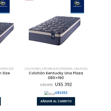
QUEEN SIZE
COLCHONES
,
ESPUMA ALTA DENSIDAD
,
UNA PLAZA
 Size
Colchón Kentucky Una Plaza
080×190
U$S 392
U$S
490
U$S
353
AÑADIR AL CARRITO