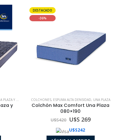
DESTACADO
-36%
 PLAZA Y MEDIA
COLCHONES
,
ESPUMA ALTA DENSIDAD
,
UNA PLAZA
laza y
Colchón Max Comfort Una Plaza
080×190
U$S 269
U$S
420
U$S
242