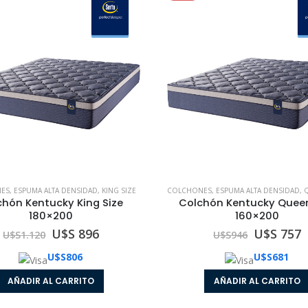
NES
,
ESPUMA ALTA DENSIDAD
,
KING SIZE
COLCHONES
,
ESPUMA ALTA DENSIDAD
,
chón Kentucky King Size
Colchón Kentucky Queen
180×200
160×200
U$S 896
U$S 757
U$S
1.120
U$S
946
U$S
806
U$S
681
AÑADIR AL CARRITO
AÑADIR AL CARRITO