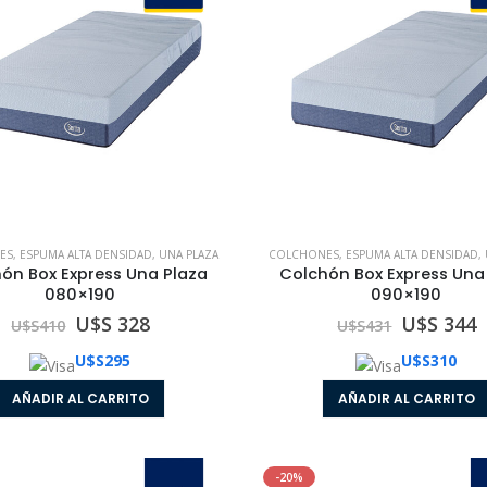
Colchón con Sommier Box Express Una Plaza 090x190
0
out of 5
0
out of 5
U$S 561
U$S 561
U$S
647
U$S
647
Colchón Box Express Queen Size 160x200
0
out of 5
0
out of 5
U$S 578
U$S 578
U$S
723
U$S
723
ES
,
ESPUMA ALTA DENSIDAD
,
UNA PLAZA
COLCHONES
,
ESPUMA ALTA DENSIDAD
,
ón Box Express Una Plaza
Colchón Box Express Una
080×190
090×190
U$S 328
U$S 344
U$S
410
U$S
431
U$S
295
U$S
310
AÑADIR AL CARRITO
AÑADIR AL CARRITO
-20%