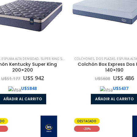
,
ESPUMA ALTA DENSIDAD
,
SUPER KING SIZE
COLCHONES
,
DOS PLAZAS
,
ESPUMA ALT
hón Kentucky Super King
Colchón Box Express Dos 
200×200
140×190
U$S 942
U$S 486
U$S
1.177
U$S
608
U$S
848
U$S
437
AÑADIR AL CARRITO
AÑADIR AL CARRITO
Colchón con Sommier Box Express Una Plaza 080x190
ADO
DESTACADO
0
out of 5
0
out of 5
U$S 536
U$S 536
U$S
618
U$S
618
-20%