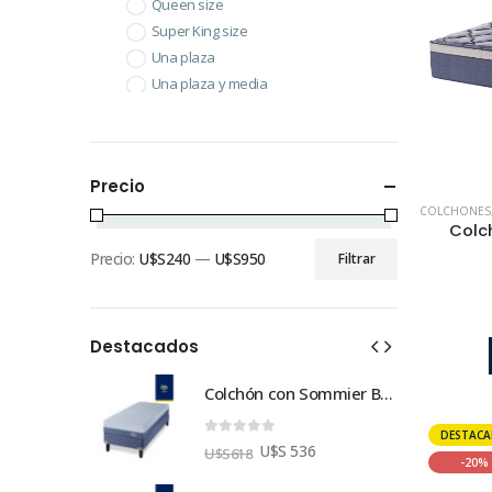
Queen size
Super King size
Una plaza
Una plaza y media
Precio
COLCHONES
Colc
Precio:
U$S240
—
U$S950
Filtrar
Destacados
Colchón con Sommier Box Express Una Plaza 080x190
Colchón con Sommier Box Express Una Plaza 080x190
DESTAC
0
out of 5
6
U$S 536
U$S
618
-20%