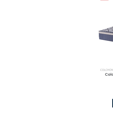
COLCHO
Col