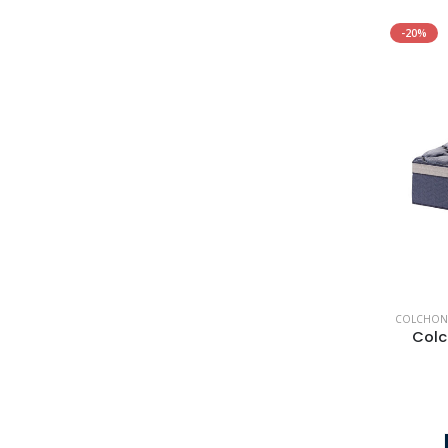
-20%
COLCHON
Colc