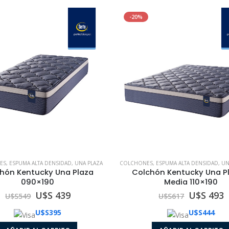
-20%
ES
,
ESPUMA ALTA DENSIDAD
,
UNA PLAZA
COLCHONES
,
ESPUMA ALTA DENSIDAD
,
UNA
hón Kentucky Una Plaza
Colchón Kentucky Una P
090×190
Media 110×190
U$S 439
U$S 493
U$S
549
U$S
617
U$S
395
U$S
444