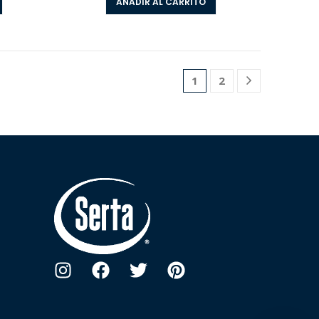
AÑADIR AL CARRITO
1
2