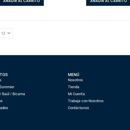
AÑADIR AL CARRITO
AÑADIR AL CARRITO
TOS
MENÚ
s
Nosotros
 Sommier
Tienda
 Baúl / Bicama
Mi Cuenta
os
Trabaja con Nosotros
dades
Contáctanos