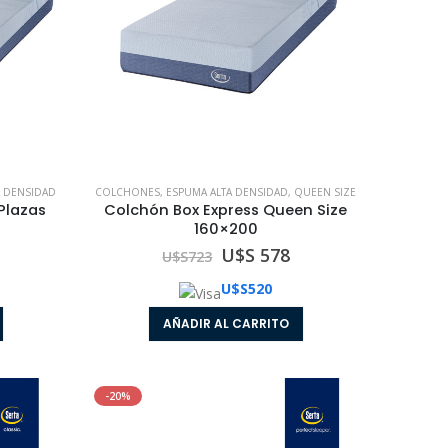
A DENSIDAD
COLCHONES
,
ESPUMA ALTA DENSIDAD
,
QUEEN SIZE
Plazas
Colchón Box Express Queen Size
160×200
U$S 578
U$S
723
U$S
520
AÑADIR AL CARRITO
Colchón con Sommier Box Express Una Plaza 080x190
Colchón con Sommier Box Express Una Plaza 080x190
-20%
0
out of 5
U$S 536
U$S
618