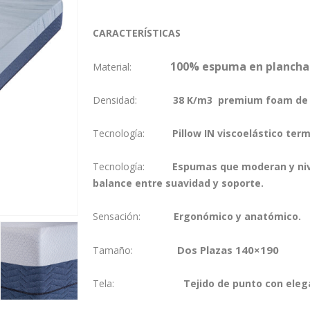
CARACTERÍSTICAS
100% espuma en plancha
Material:
Densidad:
38 K/m3 premium foam de al
Tecnología:
Pillow IN viscoelástico te
Tecnología:
E
spumas que moderan y niv
balance entre suavidad y soporte.
Sensación:
Ergonómico y anatómico.
Dos Plazas 140×190
Tamaño:
Tela:
Tejido de punto con ele