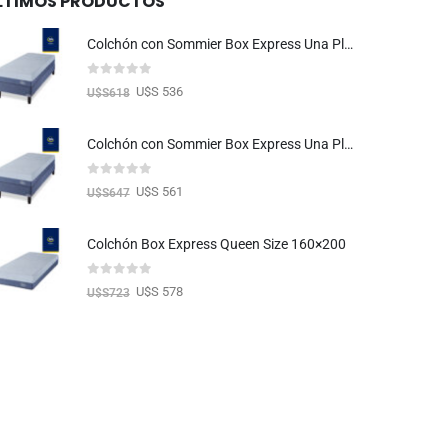
LTIMOS PRODUCTOS
Colchón con Sommier Box Express Una Plaza 080×190
0
out of 5
U$S 536
U$S
618
Colchón con Sommier Box Express Una Plaza 090×190
0
out of 5
U$S 561
U$S
647
Colchón Box Express Queen Size 160×200
0
out of 5
U$S 578
U$S
723