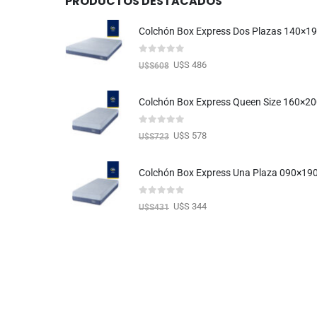
PRODUCTOS DESTACADOS
Colchón Box Express Dos Plazas 140×1
0
out of 5
U$S 486
U$S
608
Colchón Box Express Queen Size 160×2
0
out of 5
U$S 578
U$S
723
Colchón Box Express Una Plaza 090×19
0
out of 5
U$S 344
U$S
431