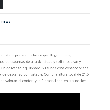
ORITOS
estaca por ser el clásico que llega en caja,
unto de espumas de alta densidad y soft moderan y
n un descanso equilibrado. Su funda está confeccionada
 de descanso confortable. Con una altura total de 21,5
nes valoran el confort y la funcionalidad en sus noches