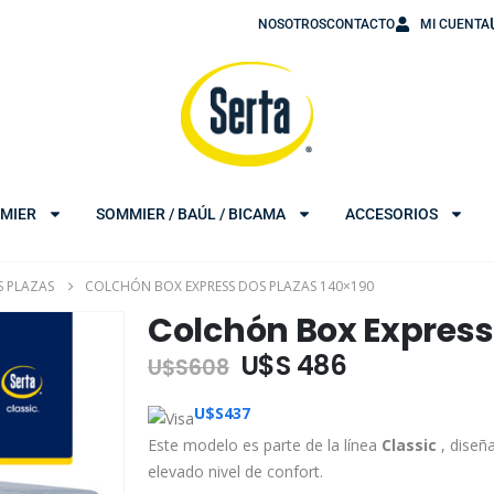
NOSOTROS
CONTACTO
MI CUENTA
MIER
SOMMIER / BAÚL / BICAMA
ACCESORIOS
 PLAZAS
COLCHÓN BOX EXPRESS DOS PLAZAS 140×190
Colchón Box Express
U$S 486
U$S
608
U$S
437
Este modelo es parte de la línea
Classic
, diseñ
elevado nivel de confort.