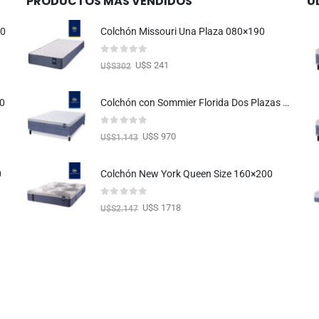
PRODUCTOS MÁS VENDIDOS
Ú
90
Colchón Missouri Una Plaza 080×190
0
out of 5
U$S 241
U$S
302
00
Colchón con Sommier Florida Dos Plazas 140X190
0
out of 5
U$S 970
U$S
1.143
0
Colchón New York Queen Size 160×200
0
out of 5
U$S 1718
U$S
2.147