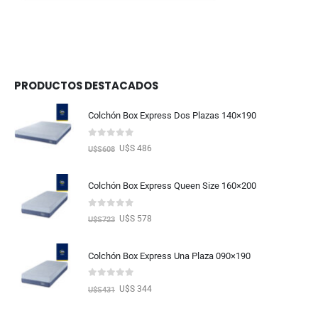
PRODUCTOS DESTACADOS
Colchón Box Express Dos Plazas 140×190
0
out of 5
U$S 486
U$S
608
Colchón Box Express Queen Size 160×200
0
out of 5
U$S 578
U$S
723
Colchón Box Express Una Plaza 090×190
0
out of 5
U$S 344
U$S
431