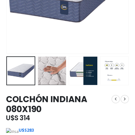
COLCHÓN INDIANA
080X190
U$S 314
U$S
283