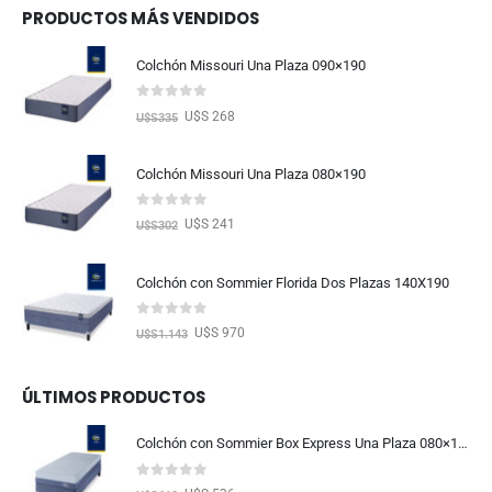
PRODUCTOS MÁS VENDIDOS
Colchón Missouri Una Plaza 090×190
0
out of 5
U$S 268
U$S
335
Colchón Missouri Una Plaza 080×190
0
out of 5
U$S 241
U$S
302
Colchón con Sommier Florida Dos Plazas 140X190
0
out of 5
U$S 970
U$S
1.143
ÚLTIMOS PRODUCTOS
Colchón con Sommier Box Express Una Plaza 080×190
0
out of 5