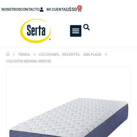
0
U$S
0
NOSOTROS
CONTACTO
MI CUENTA
TIENDA
COLCHONES
,
RESORTES
,
UNA PLAZA
COLCHÓN INDIANA 080X190