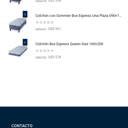
U$S 536
U$S
618
Colchón con Sommier Box Express Una Plaza 090×190
0
out of 5
U$S 561
U$S
647
Colchón Box Express Queen Size 160×200
0
out of 5
U$S 578
U$S
723
CONTACTO