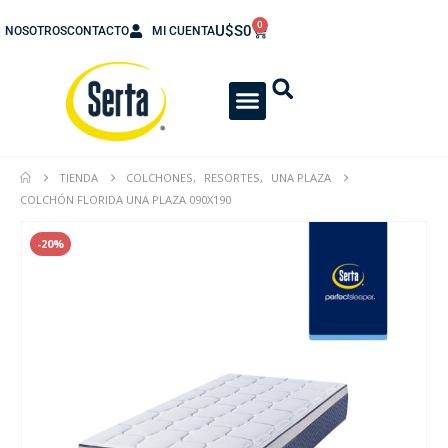
0
U$S
0
NOSOTROS
CONTACTO
MI CUENTA
TIENDA
COLCHONES
,
RESORTES
,
UNA PLAZA
COLCHÓN FLORIDA UNA PLAZA 090X190
-20%