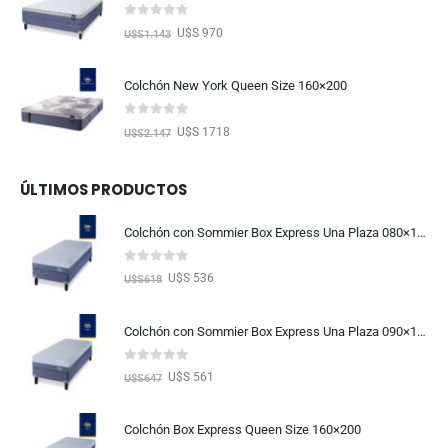
0
out of 5
U$S 970
U$S
1.143
Colchón New York Queen Size 160×200
0
out of 5
U$S 1718
U$S
2.147
ÚLTIMOS PRODUCTOS
Colchón con Sommier Box Express Una Plaza 080×190
0
out of 5
U$S 536
U$S
618
Colchón con Sommier Box Express Una Plaza 090×190
0
out of 5
U$S 561
U$S
647
Colchón Box Express Queen Size 160×200