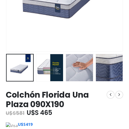
Colchón Florida Una
Plaza 090X190
U$S 465
U$S
581
U$S
419