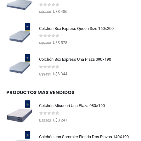
0
out of 5
U$S 486
U$S
608
Colchón Box Express Queen Size 160×200
0
out of 5
U$S 578
U$S
723
Colchón Box Express Una Plaza 090×190
0
out of 5
U$S 344
U$S
431
PRODUCTOS MÁS VENDIDOS
Colchón Missouri Una Plaza 080×190
0
out of 5
U$S 241
U$S
302
Colchón con Sommier Florida Dos Plazas 140X190