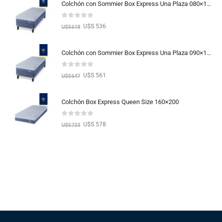
Colchón con Sommier Box Express Una Plaza 080×190
0
out of 5
U$S 536
U$S
618
Colchón con Sommier Box Express Una Plaza 090×190
0
out of 5
U$S 561
U$S
647
Colchón Box Express Queen Size 160×200
0
out of 5
U$S 578
U$S
723