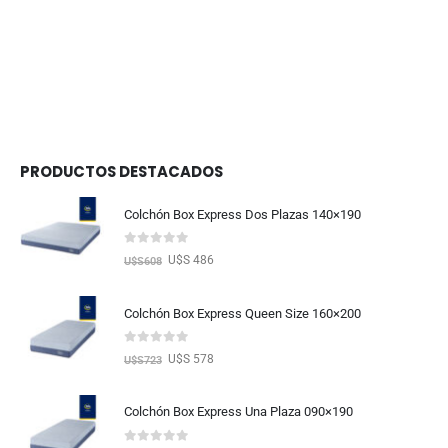
PRODUCTOS DESTACADOS
Colchón Box Express Dos Plazas 140×190
0
out of 5
U$S 486
U$S
608
Colchón Box Express Queen Size 160×200
0
out of 5
U$S 578
U$S
723
Colchón Box Express Una Plaza 090×190