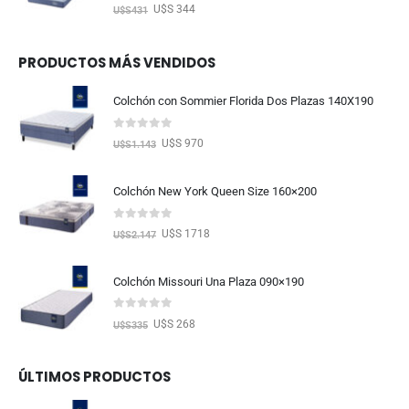
0
out of 5
U$S 344
U$S
431
PRODUCTOS MÁS VENDIDOS
Colchón con Sommier Florida Dos Plazas 140X190
0
out of 5
U$S 970
U$S
1.143
Colchón New York Queen Size 160×200
0
out of 5
U$S 1718
U$S
2.147
Colchón Missouri Una Plaza 090×190
0
out of 5
U$S 268
U$S
335
ÚLTIMOS PRODUCTOS