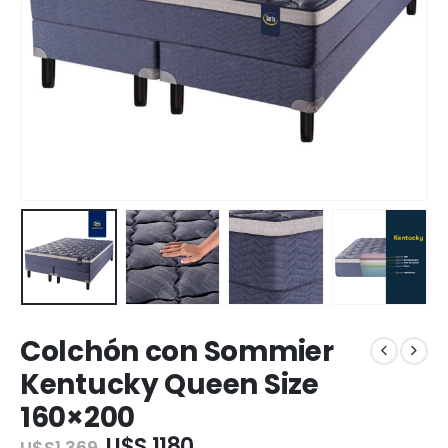
Colchón con Sommier
Kentucky Queen Size
160×200
U$S 1180
U$S
1.369