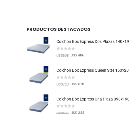
PRODUCTOS DESTACADOS
Colchón Box Express Dos Plazas 140×1
0
out of 5
U$S 486
U$S
608
Colchón Box Express Queen Size 160×2
0
out of 5
U$S 578
U$S
723
Colchón Box Express Una Plaza 090×19
0
out of 5
U$S 344
U$S
431