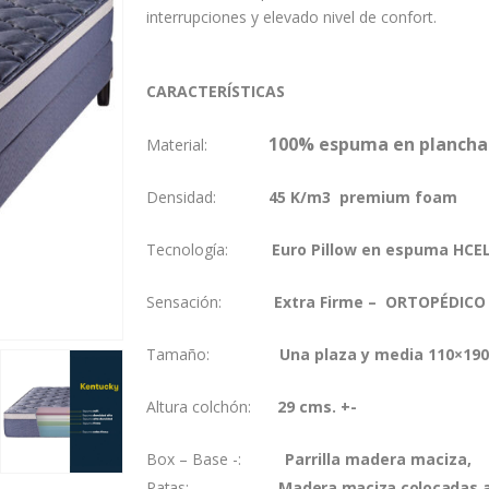
interrupciones y elevado nivel de confort.
CARACTERÍSTICAS
100% espuma en plancha
Material:
Densidad:
45 K/m3 premium foam
Tecnología:
Euro Pillow en espuma HCELL
Sensación:
Extra Firme – ORTOPÉDICO 
Tamaño:
Una plaza y media 110×190
Altura colchón:
29 cms. +-
Box – Base -:
Parrilla madera maciza,
Patas:
Madera maciza colocadas a 