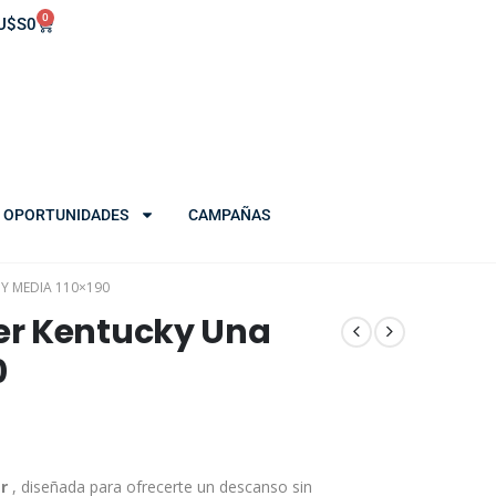
0
U$S
0
OPORTUNIDADES
CAMPAÑAS
Y MEDIA 110×190
er Kentucky Una
0
er
, diseñada para ofrecerte un descanso sin