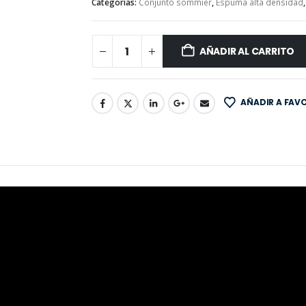
Categorías:
Conjunto sommier
,
Espuma alta densidad
AÑADIR AL CARRITO
AÑADIR A FAV