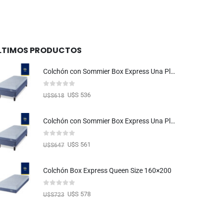
LTIMOS PRODUCTOS
Colchón con Sommier Box Express Una Plaza 080×190
0
out of 5
U$S 536
U$S
618
Colchón con Sommier Box Express Una Plaza 090×190
0
out of 5
U$S 561
U$S
647
Colchón Box Express Queen Size 160×200
0
out of 5
U$S 578
U$S
723