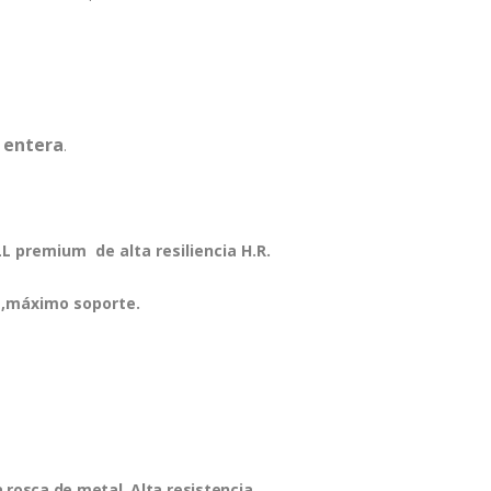
 entera
.
 premium de alta resiliencia H.R.
,máximo soporte.
rosca de metal. Alta resistencia.