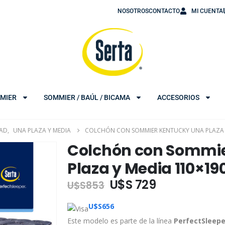
NOSOTROS
CONTACTO
MI CUENTA
MIER
SOMMIER / BAÚL / BICAMA
ACCESORIOS
DAD
,
UNA PLAZA Y MEDIA
COLCHÓN CON SOMMIER KENTUCKY UNA PLAZA 
Colchón con Sommi
Plaza y Media 110×19
U$S 729
U$S
853
U$S
656
Este modelo es parte de la línea
PerfectSleep