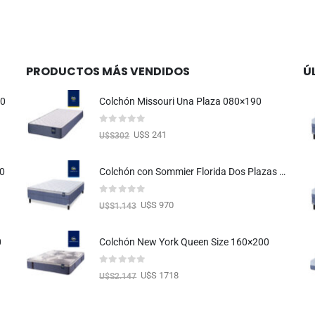
PRODUCTOS MÁS VENDIDOS
Ú
90
Colchón Missouri Una Plaza 080×190
0
out of 5
U$S 241
U$S
302
00
Colchón con Sommier Florida Dos Plazas 140X190
0
out of 5
U$S 970
U$S
1.143
0
Colchón New York Queen Size 160×200
0
out of 5
U$S 1718
U$S
2.147