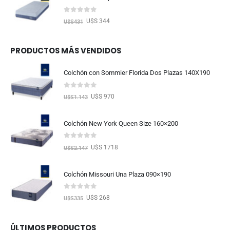
0
out of 5
U$S 344
U$S
431
PRODUCTOS MÁS VENDIDOS
Colchón con Sommier Florida Dos Plazas 140X190
0
out of 5
U$S 970
U$S
1.143
Colchón New York Queen Size 160×200
0
out of 5
U$S 1718
U$S
2.147
Colchón Missouri Una Plaza 090×190
0
out of 5
U$S 268
U$S
335
ÚLTIMOS PRODUCTOS