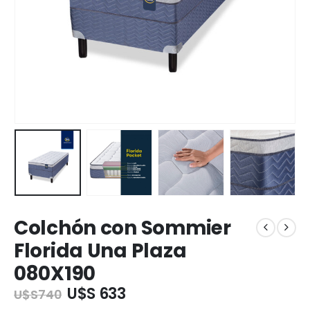
Colchón con Sommier
Florida Una Plaza
080X190
U$S 633
U$S
740