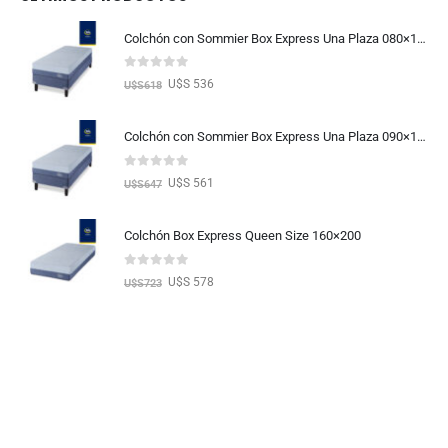
Colchón con Sommier Box Express Una Plaza 080×190
0
out of 5
U$S 536
U$S
618
Colchón con Sommier Box Express Una Plaza 090×190
0
out of 5
U$S 561
U$S
647
Colchón Box Express Queen Size 160×200
0
out of 5
U$S 578
U$S
723