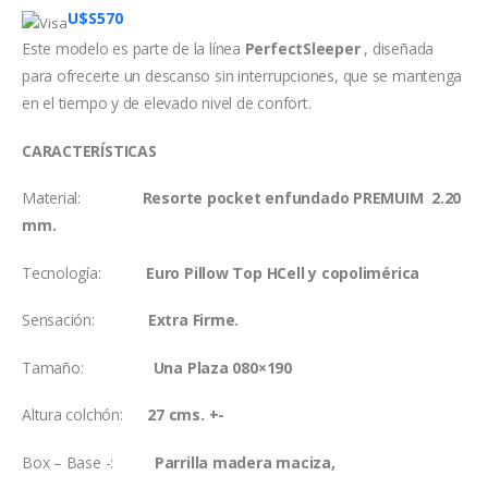
U$S
570
Este modelo es parte de la línea
PerfectSleeper
, diseñada
para ofrecerte un descanso sin interrupciones, que se mantenga
en el tiempo y de elevado nivel de confort.
CARACTERÍSTICAS
Material:
Resorte pocket enfundado PREMUIM 2.20
mm.
Tecnología:
Euro Pillow Top HCell y copolimérica
Sensación:
Extra
Firme.
Tamaño:
Una Plaza 080×190
Altura colchón:
27 cms. +-
Box – Base -:
Parrilla madera maciza,