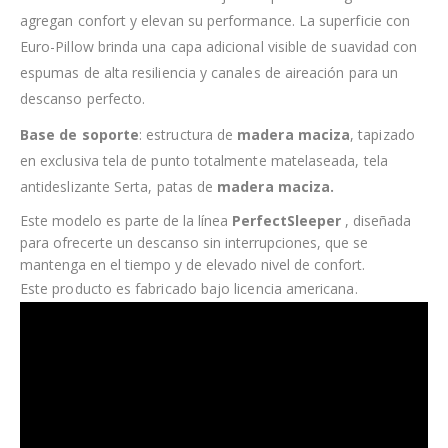
agregan confort y elevan su performance. La superficie con
Euro-Pillow brinda una capa adicional visible de suavidad con
espumas de alta resiliencia y canales de aireación para un
descanso perfecto.
Base de soporte
: estructura de
madera maciza
, tapizado
en exclusiva tela de punto totalmente matelaseada, tela
antideslizante Serta, patas de
madera maciza.
Este modelo es parte de la línea
PerfectSleeper
, diseñada
para ofrecerte un descanso sin interrupciones, que se
mantenga en el tiempo y de elevado nivel de confort.
Este producto es fabricado bajo licencia americana.