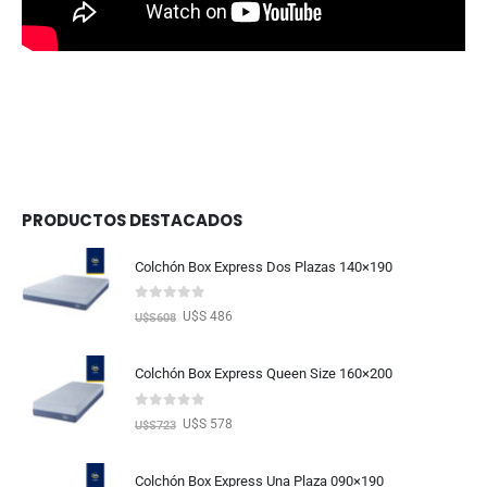
PRODUCTOS DESTACADOS
Colchón Box Express Dos Plazas 140×190
0
out of 5
U$S 486
U$S
608
Colchón Box Express Queen Size 160×200
0
out of 5
U$S 578
U$S
723
Colchón Box Express Una Plaza 090×190