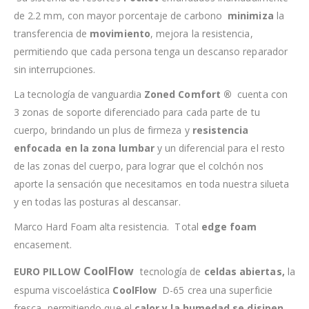
de 2.2 mm, con mayor porcentaje de carbono
minimiza
la
transferencia de
movimiento
, mejora la resistencia,
permitiendo que cada persona tenga un descanso reparador
sin interrupciones.
La tecnología de vanguardia
Zoned Comfort ®
cuenta con
3 zonas de soporte diferenciado para cada parte de tu
cuerpo, brindando un plus de firmeza y
resistencia
enfocada en la zona lumbar
y un diferencial para el resto
de las zonas del cuerpo, para lograr que el colchón nos
aporte la sensación que necesitamos en toda nuestra silueta
y en todas las posturas al descansar.
Marco Hard Foam alta resistencia. Total
edge foam
encasement.
CoolFlow
EURO PILLOW
tecnología de
celdas abiertas,
la
espuma viscoelástica
CoolFlow
D-65 crea una superficie
fresca, permitiendo que el
calor y la humedad se disipen