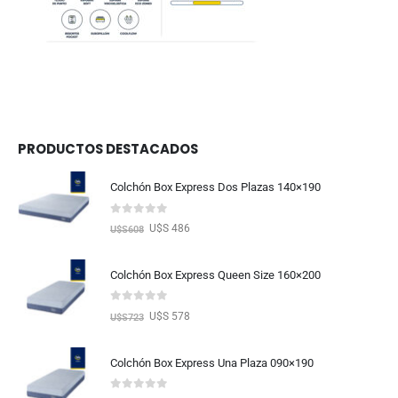
PRODUCTOS DESTACADOS
Colchón Box Express Dos Plazas 140×190
0
out of 5
U$S 486
U$S
608
Colchón Box Express Queen Size 160×200
0
out of 5
U$S 578
U$S
723
Colchón Box Express Una Plaza 090×190