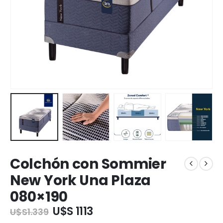
Colchón con Sommier
New York Una Plaza
080×190
U$S 1113
U$S
1.339