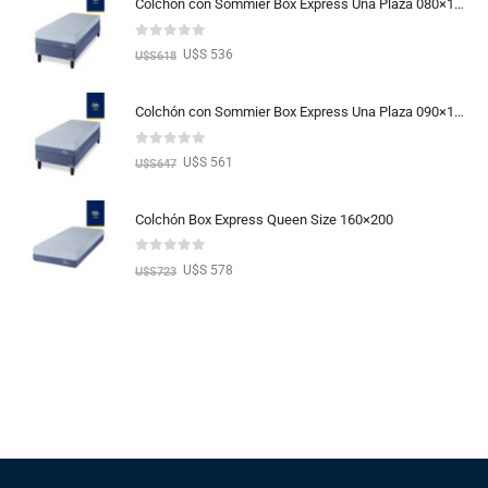
Colchón con Sommier Box Express Una Plaza 080×190
0
out of 5
U$S 536
U$S
618
Colchón con Sommier Box Express Una Plaza 090×190
0
out of 5
U$S 561
U$S
647
Colchón Box Express Queen Size 160×200
0
out of 5
U$S 578
U$S
723