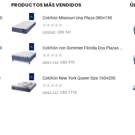
PRODUCTOS MÁS VENDIDOS
Ú
90
Colchón Missouri Una Plaza 080×190
0
out of 5
U$S 241
U$S
302
00
Colchón con Sommier Florida Dos Plazas 140X190
0
out of 5
U$S 970
U$S
1.143
0
Colchón New York Queen Size 160×200
0
out of 5
U$S 1718
U$S
2.147