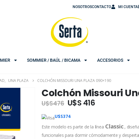
NOSOTROS
CONTACTO
MI CUENTA
MIER
SOMMIER / BAÚL / BICAMA
ACCESORIOS
DAD
,
UNA PLAZA
COLCHÓN MISSOURI UNA PLAZA 090×190
Colchón Missouri Un
U$S 416
U$S
476
U$S
374
Classic
Este modelo es parte de la línea
, diseñ
funcionales para dormir cómodamente y despertars