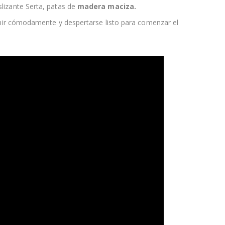
slizante Serta, patas de
madera maciza.
rmir cómodamente y despertarse listo para comenzar el