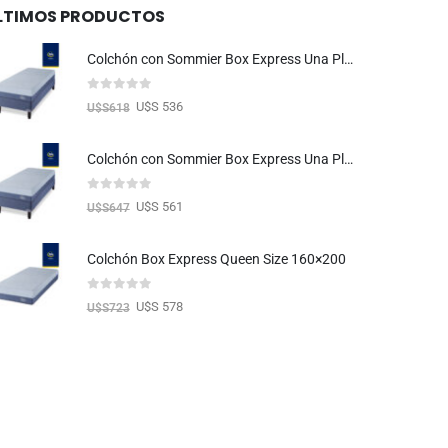
LTIMOS PRODUCTOS
Colchón con Sommier Box Express Una Plaza 080×190
0
out of 5
U$S 536
U$S
618
Colchón con Sommier Box Express Una Plaza 090×190
0
out of 5
U$S 561
U$S
647
Colchón Box Express Queen Size 160×200
0
out of 5
U$S 578
U$S
723