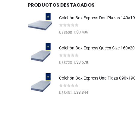
PRODUCTOS DESTACADOS
Colchón Box Express Dos Plazas 140×1
0
out of 5
U$S 486
U$S
608
Colchón Box Express Queen Size 160×2
0
out of 5
U$S 578
U$S
723
Colchón Box Express Una Plaza 090×19
0
out of 5
U$S 344
U$S
431