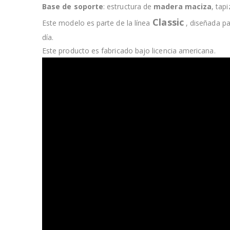
Base de soporte
: estructura de
madera maciza
, tap
Classic
Este modelo es parte de la línea
, diseñada p
día.
Este producto es fabricado bajo licencia americana.