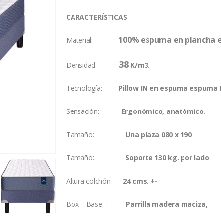
CARACTERÍSTICAS
100% espuma en plancha 
Material:
38
Densidad:
K/m3.
Tecnología:
Pillow IN en espuma espuma HC
Sensación:
Ergonómico, anatómico.
Tamaño:
Una plaza 080 x 190
Tamaño:
Soporte 130 kg. por lado
Altura colchón:
24 cms. +-
Box – Base -:
Parrilla madera maciza,