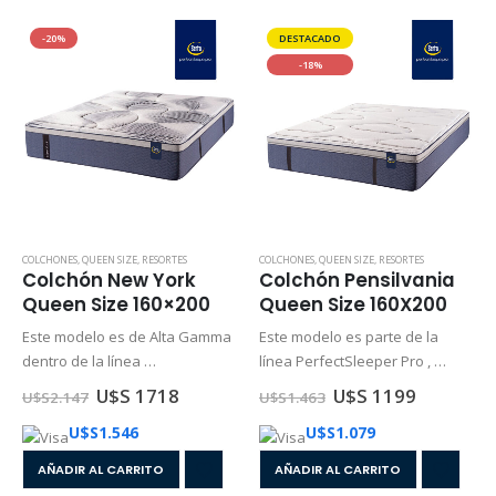
-20%
DESTACADO
-18%
COLCHONES
,
QUEEN SIZE
,
RESORTES
COLCHONES
,
QUEEN SIZE
,
RESORTES
Colchón New York
Colchón Pensilvania
Queen Size 160×200
Queen Size 160X200
Este modelo es de Alta Gamma
Este modelo es parte de la
dentro de la línea
línea PerfectSleeper Pro ,
PerfectSleeper Pro , diseñada
diseñada para ofrecerte un
U$S 1718
U$S 1199
U$S
2.147
U$S
1.463
una sensación de placer única
descanso de excelencia
U$S
1.546
U$S
1.079
y superior. CARACTERÍSTICAS
superior, sin interrupciones,
Material: Resorte
que se mantenga en el tiempo
AÑADIR AL CARRITO
AÑADIR AL CARRITO
pocket…
y de elevado nivel…