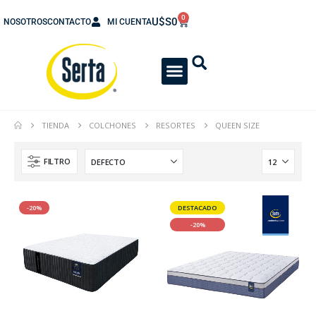
0
U$S
0
NOSOTROS
CONTACTO
MI CUENTA
TIENDA
COLCHONES
RESORTES
QUEEN SIZE
FILTRO
-20%
DESTACADO
-20%
Colchón con Sommier Box Express Una Plaza 080x190