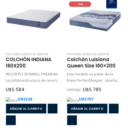
-20%
COLCHONES
,
QUEEN SIZE
,
RESORTES
COLCHONES
,
QUEEN SIZE
,
RESORTES
COLCHÓN INDIANA
Colchón Luisiana
160X200
Queen Size 160×200
RESORTES BONNELL PREMIUM.
Este modelo es parte de la
La sólida estructura de resortes
línea PerfectSleeper , diseñada
bonnell confieren al colchón
para ofrecerte un descanso sin
U$S 584
U$S 785
U$S
982
Indiana óptimo soporte y
interrupciones, que se
U$S
526
U$S
707
,mayor duración. Total edge
mantenga en el tiempo y de
foam encasement. La
elevado nivel de
AÑADIR AL CARRITO
AÑADIR AL CARRITO
novedosa espuma EcoZoned,
confort. CARACTERÍSTICAS
sustentable y de alta…
Material: …